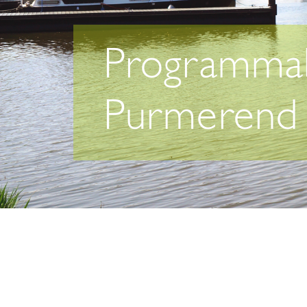
Programmab
Purmerend