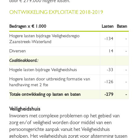
door € 279.000 hogere lasten.
ONTWIKKELING EXPLOITATIE 2018-2019
Bedragen x € 1.000
Lasten
Baten
Hogere lasten bijdrage Veiligheidsregio
-134
-
Zaanstreek-Waterland
Diversen
14
-
Coalitieakkoord.:
Hogele lasten bijdrage Veiligheidshuis
-33
-
Hogere lasten door uitbreiding formatie van
-126
-
handhaving met 2 fte
Totale ontwikkeling op lasten en baten
-279
-
Veiligheidshuis
Inwoners met complexe problemen op het gebied van
zorg en/of veiligheid worden door middel van een
persoonsgerichte aanpak vanuit het Veiligheidshuis
geholpen. Het veiligheidshuis zorgt voor afstemming tussen