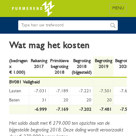
MENU
Wat mag het kosten
(bedragen
Rekening
Primitieve
Begroting
Begroting
Begroting
x
2017
begroting
2018
2019
2020
€ 1.000)
2018
(bijgesteld)
BV081 Veiligheid
Lasten
-7.031
-7.189
-7.221
-7.501
-7.609
Baten
31
20
20
20
20
-6.999
-7.169
-7.202
-7.481
-7.589
Het saldo daalt met € 279.000 ten opzichte van de
bijgestelde begroting 2018. Deze daling wordt veroorzaakt