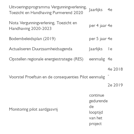
Uitvoeringsprogramma Vergunningverlening,
Jaarlijks
4e
Toezicht en Handhaving Purmerend 2020
Nota Vergunningverlening, Toezicht en
per 4 jaar
4e
Handhaving 2020-2023
Bodembeleidsplan (2019)
per 5 jaar
4e
Actualiseren Duurzaamheidsagenda
Jaarlijks
1e
Opstellen regionale energiestrategie (RES)
eenmalig
4e
4e 2018
-
Voorstel Proeftuin en de consequenties Pilot
eenmalig
2e 2019
continue
gedurende
de
Monitoring pilot aardgasvrij
looptijd
van het
project